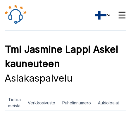
☰
Tmi Jasmine Lappi Askel
kauneuteen
Asiakaspalvelu
Tietoa
So
Verkkosivusto
Puhelinnumero
Aukioloajat
meistä
ve