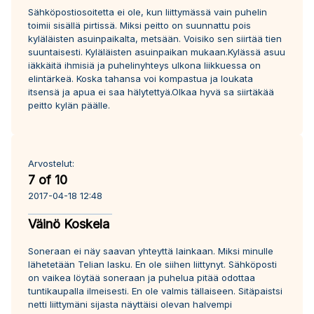
Sähköpostiosoitetta ei ole, kun liittymässä vain puhelin
toimii sisällä pirtissä. Miksi peitto on suunnattu pois
kyläläisten asuinpaikalta, metsään. Voisiko sen siirtää tien
suuntaisesti. Kyläläisten asuinpaikan mukaan.Kylässä asuu
iäkkäitä ihmisiä ja puhelinyhteys ulkona liikkuessa on
elintärkeä. Koska tahansa voi kompastua ja loukata
itsensä ja apua ei saa hälytettyä.Olkaa hyvä sa siirtäkää
peitto kylän päälle.
Arvostelut:
7 of 10
2017-04-18 12:48
Väinö Koskela
Soneraan ei näy saavan yhteyttä lainkaan. Miksi minulle
lähetetään Telian lasku. En ole siihen liittynyt. Sähköposti
on vaikea löytää soneraan ja puhelua pitää odottaa
tuntikaupalla ilmeisesti. En ole valmis tällaiseen. Sitäpaistsi
netti liittymäni sijasta näyttäisi olevan halvempi