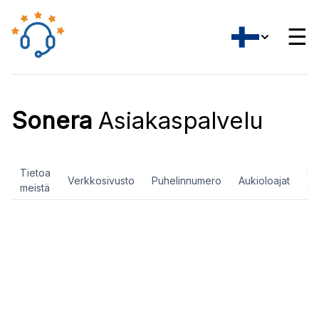
☰
Sonera
Asiakaspalvelu
Tietoa
So
Verkkosivusto
Puhelinnumero
Aukioloajat
meistä
ve