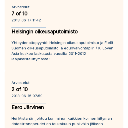
Arvostelut:
7 of 10
2018-06-17 11:42
Helsingin oikeusaputoimisto
Yhteydenottopyyntö: Helsingin oikeusaputoimisto ja Etelä-
Suomen oikeusaputoimsto ja edunvalvontapiiri / K. Loven
Asia koskee laskutusta vuosilta 2011-2012
laajakaistaliittymästä !
Arvostelut:
2 of 10
2018-06-15 07:59
Eero Järvinen
Hei Mistähän johtuu kun minun kaikkien kolmen liittymän
datasiirtonopeudet on toukokuun puolivälin jälkeen