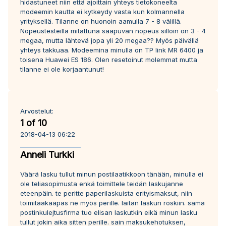
hidastuneet niin että ajoittain yhteys tietokoneelta
modeemin kautta ei kytkeydy vasta kun kolmannella
yrityksellä. Tilanne on huonoin aamulla 7 - 8 välillä.
Nopeustesteillä mitattuna saapuvan nopeus silloin on 3 - 4
megaa, mutta lähtevä jopa yli 20 megaa?? Myös päivällä
yhteys takkuaa. Modeemina minulla on TP link MR 6400 ja
toisena Huawei ES 186. Olen resetoinut molemmat mutta
tilanne ei ole korjaantunut!
Arvostelut:
1 of 10
2018-04-13 06:22
Anneli Turkki
Väärä lasku tullut minun postilaatikkoon tänään, minulla ei
ole teliasopimusta enkä toimittele teidän laskujanne
eteenpäin. te peritte paperilaskuista erityismaksut, niin
toimitaakaapas ne myös perille. laitan laskun roskiin. sama
postinkulejtusfirma tuo elisan laskutkin eikä minun lasku
tullut jokin aika sitten perille. sain maksukehotuksen,