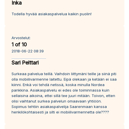
Inka
Todella hyvää asiakaspalvelua kaikin puolin!
Arvostelut:
1 of 10
2018-06-22 08:39
Sari Pelttari
Surkeaa palvelua teillä. Vaihdoin liittymäni teille ja siinä piti
olla mobiilivarmenne laitettu. Eipä olekaan ja ketään ei saa
kiinni. Enkä voi tehdä netissä, koska minulla Nordea
pankkina. Asiakaspalvelu ei edes ole toiminnassa kuin
sellaisina aikoina, ettei sillä tee juuri mitään. Toivon, etten
olisi vaihtanut surkea palvelun omaavaan yhtiöön.
Sopimus tehtiin asiakaspalvelija Saarenmaan kanssa
henkilökohtaisesti ja silti ei mobiilivarmennetta ole????