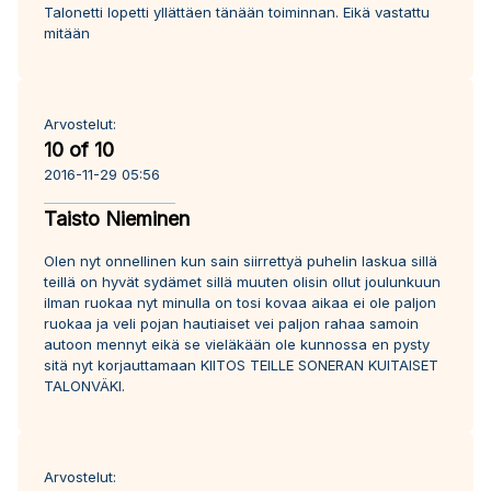
Talonetti lopetti yllättäen tänään toiminnan. Eikä vastattu
mitään
Arvostelut:
10 of 10
2016-11-29 05:56
Taisto Nieminen
Olen nyt onnellinen kun sain siirrettyä puhelin laskua sillä
teillä on hyvät sydämet sillä muuten olisin ollut joulunkuun
ilman ruokaa nyt minulla on tosi kovaa aikaa ei ole paljon
ruokaa ja veli pojan hautiaiset vei paljon rahaa samoin
autoon mennyt eikä se vieläkään ole kunnossa en pysty
sitä nyt korjauttamaan KIITOS TEILLE SONERAN KUlTAISET
TALONVÄKI.
Arvostelut: