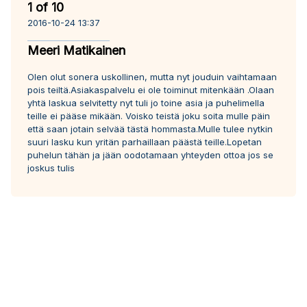
1 of 10
2016-10-24 13:37
Meeri Matikainen
Olen olut sonera uskollinen, mutta nyt jouduin vaihtamaan
pois teiltä.Asiakaspalvelu ei ole toiminut mitenkään .Olaan
yhtä laskua selvitetty nyt tuli jo toine asia ja puhelimella
teille ei pääse mikään. Voisko teistä joku soita mulle päin
että saan jotain selvää tästä hommasta.Mulle tulee nytkin
suuri lasku kun yritän parhaillaan päästä teille.Lopetan
puhelun tähän ja jään oodotamaan yhteyden ottoa jos se
joskus tulis