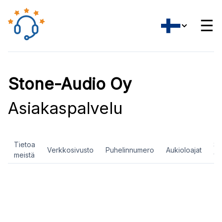
☰
Stone-Audio Oy
Asiakaspalvelu
Tietoa
So
Verkkosivusto
Puhelinnumero
Aukioloajat
meistä
ve