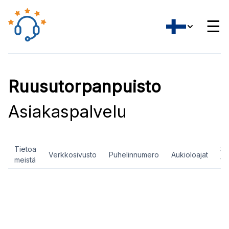
☰
Ruusutorpanpuisto
Asiakaspalvelu
Tietoa
So
Verkkosivusto
Puhelinnumero
Aukioloajat
meistä
ve