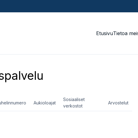
Etusivu
Tietoa mei
spalvelu
Sosiaaliset
uhelinnumero
Aukioloajat
Arvostelut
verkostot