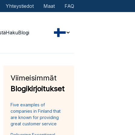
Yhteystiedot
Maat
FAQ
stä
Haku
Blogi
Viimeisimmät
Blogikirjoitukset
Five examples of
companies in Finland that
are known for providing
great customer service
Delivering Exceptional