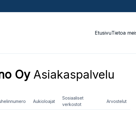
Etusivu
Tietoa mei
no Oy
Asiakaspalvelu
Sosiaaliset
uhelinnumero
Aukioloajat
Arvostelut
verkostot