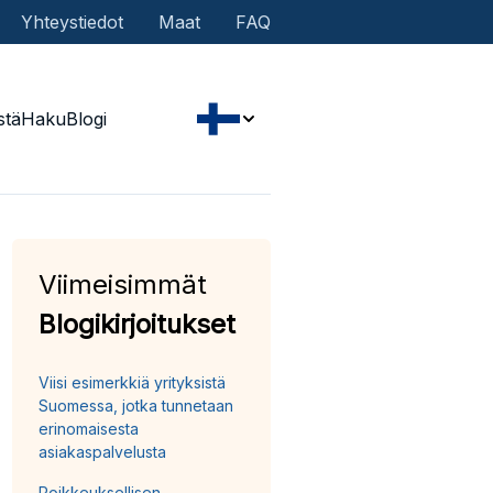
Yhteystiedot
Maat
FAQ
stä
Haku
Blogi
Viimeisimmät
Blogikirjoitukset
Viisi esimerkkiä yrityksistä
Suomessa, jotka tunnetaan
erinomaisesta
asiakaspalvelusta
Poikkeuksellisen