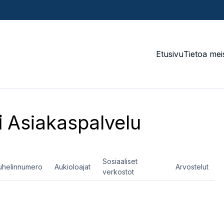
Etusivu
Tietoa mei
i
Asiakaspalvelu
Sosiaaliset
uhelinnumero
Aukioloajat
Arvostelut
verkostot