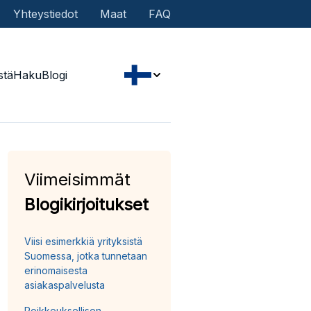
Yhteystiedot
Maat
FAQ
stä
Haku
Blogi
Viimeisimmät
Blogikirjoitukset
Viisi esimerkkiä yrityksistä
Suomessa, jotka tunnetaan
erinomaisesta
asiakaspalvelusta
Poikkeuksellisen