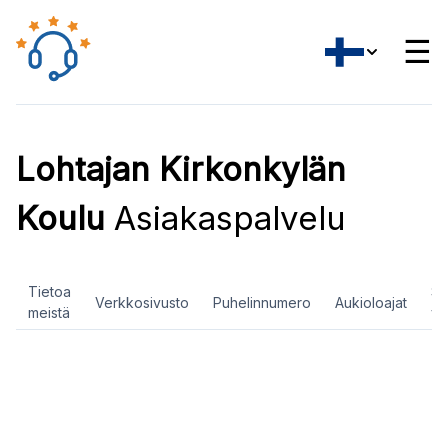
☰
Lohtajan Kirkonkylän
Koulu
Asiakaspalvelu
Tietoa
So
Verkkosivusto
Puhelinnumero
Aukioloajat
meistä
ve