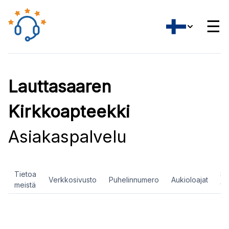
☰
Lauttasaaren
Kirkkoapteekki
Asiakaspalvelu
Tietoa
So
Verkkosivusto
Puhelinnumero
Aukioloajat
meistä
ve