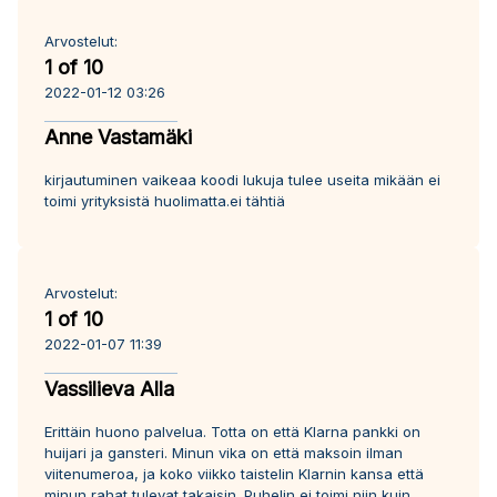
Arvostelut:
1 of 10
2022-01-12 03:26
Anne Vastamäki
kirjautuminen vaikeaa koodi lukuja tulee useita mikään ei
toimi yrityksistä huolimatta.ei tähtiä
Arvostelut:
1 of 10
2022-01-07 11:39
Vassilieva Alla
Erittäin huono palvelua. Totta on että Klarna pankki on
huijari ja gansteri. Minun vika on että maksoin ilman
viitenumeroa, ja koko viikko taistelin Klarnin kansa että
minun rahat tulevat takaisin. Puhelin ei toimi niin kuin