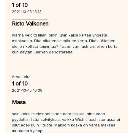
1 of 10
2021-10-18 13:13
Risto Valkonen
Klarna veloitti tiliäni omin luvin kaksi kertaa yhdestä
ostoksesta. Eikä ollut ensimmäinen kerta. Eikös tällainen
ole jo rikollista toimintaa? Tasan varmasti viimeinen kerta,
kun käytän Klarnan gangstereita!
Arvostelut:
1 of 10
2021-10-15 10:39
Masa
sain kaksi mielestäni aiheetonta laskua. aina vaan
pyydettiin lisää selvityksiä, vaikka Wish tilaushistoriassa ei
ollut edes kuin 1 tuote. Maksoin koska on varaa maksaa
muutama kymppi.