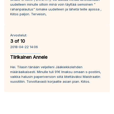
uudelleen minulle silloin minä voin täyttää semoinen "
rahanpalautus" lomake uudelleen ja lähetä teille ajoissa ,
Kiitos paljon. Terveisin,
Arvostelut:
3 of 10
2018-04-22 14:06
Tiirikainen Annele
Hei. Tilasin tänään veljelleni Jääkiekkolehden
määräaikaisesti. Minulle tuli 91€ lmaksu omaan s-postiini,
vaikka halusin paperiversion siitä liitettäväksi Maistraatin
vuositiliin. Toivottavasti korjaatte asian pian. Kiitos.