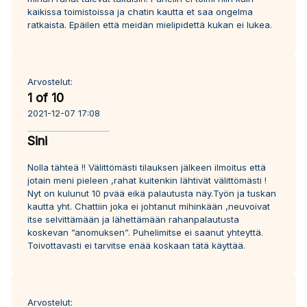
kaikissa toimistoissa ja chatin kautta et saa ongelma
ratkaista. Epäilen että meidän mielipidettä kukan ei lukea.
Arvostelut:
1 of 10
2021-12-07 17:08
Sini
Nolla tähteä !! Välittömästi tilauksen jälkeen ilmoitus että
jotain meni pieleen ,rahat kuitenkin lähtivät välittömästi !
Nyt on kulunut 10 pvää eikä palautusta näy.Työn ja tuskan
kautta yht. Chattiin joka ei johtanut mihinkään ,neuvoivat
itse selvittämään ja lähettämään rahanpalautusta
koskevan ”anomuksen”. Puhelimitse ei saanut yhteyttä.
Toivottavasti ei tarvitse enää koskaan tätä käyttää.
Arvostelut: