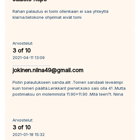
Rahan palautus ei toimi ollenkaan ei saa yhteyttä
klarna.tietokone ohjelmat eivät tomi
Arvostelut:
3 of 10
2021-04-11 13:09
jokinen.niina49@gmail.com
Pistin palautukseen sanda.alit .Toinen sandaali leveämpi
kuin toinen päältä.Lenkkarit pienet.koko sais olla 41 .Mutta
postimaksu on molemmista 11.90×11.90 .Mitä teen?t. Niina
Arvostelut:
3 of 10
2021-01-18 15:32