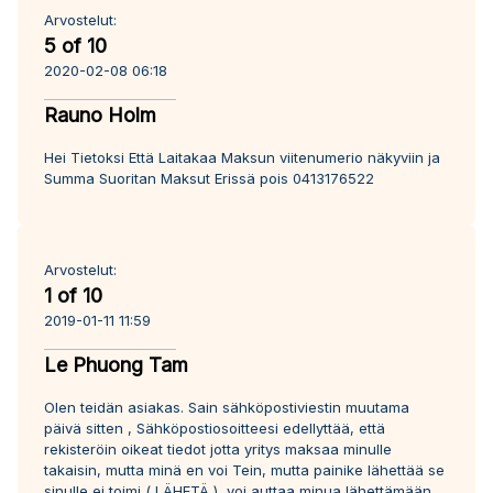
Arvostelut:
5 of 10
2020-02-08 06:18
Rauno Holm
Hei Tietoksi Että Laitakaa Maksun viitenumerio näkyviin ja
Summa Suoritan Maksut Erissä pois 0413176522
Arvostelut:
1 of 10
2019-01-11 11:59
Le Phuong Tam
Olen teidän asiakas. Sain sähköpostiviestin muutama
päivä sitten , Sähköpostiosoitteesi edellyttää, että
rekisteröin oikeat tiedot jotta yritys maksaa minulle
takaisin, mutta minä en voi Tein, mutta painike lähettää se
sinulle ei toimi ( LÄHETÄ ), voi auttaa minua lähettämään