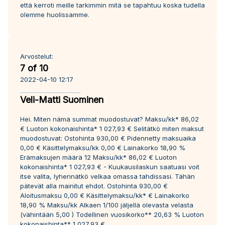
että kerroti meille tarkimmin mitä se tapahtuu koska tudella
olemme huolissamme.
Arvostelut:
7 of 10
2022-04-10 12:17
Veli-Matti Suominen
Hei. Miten nämä summat muodostuvat? Maksu/kk* 86,02
€ Luoton kokonaishinta* 1 027,93 € Selitätkö miten maksut
muodostuvat: Ostohinta 930,00 € Pidennetty maksuaika
0,00 € Käsittelymaksu/kk 0,00 € Lainakorko 18,90 %
Erämaksujen määrä 12 Maksu/kk* 86,02 € Luoton
kokonaishinta* 1 027,93 € - Kuukausilaskun saatuasi voit
itse valita, lyhennätkö velkaa omassa tahdissasi. Tähän
pätevät alla mainitut ehdot. Ostohinta 930,00 €
Aloitusmaksu 0,00 € Käsittelymaksu/kk* € Lainakorko
18,90 % Maksu/kk Alkaen 1/100 jäljellä olevasta velasta
(vähintään 5,00 ) Todellinen vuosikorko** 20,63 % Luoton
kokonaishinta** 1 027,93 €