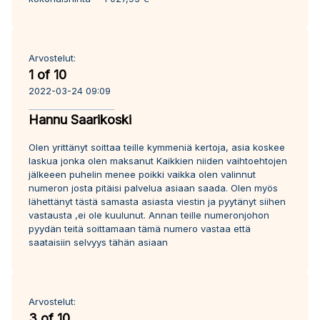
Arvostelut:
1 of 10
2022-03-24 09:09
Hannu Saarikoski
Olen yrittänyt soittaa teille kymmeniä kertoja, asia koskee
laskua jonka olen maksanut Kaikkien niiden vaihtoehtojen
jälkeeen puhelin menee poikki vaikka olen valinnut
numeron josta pitäisi palvelua asiaan saada. Olen myös
lähettänyt tästä samasta asiasta viestin ja pyytänyt siihen
vastausta ,ei ole kuulunut. Annan teille numeronjohon
pyydän teitä soittamaan tämä numero vastaa että
saataisiin selvyys tähän asiaan
Arvostelut:
3 of 10