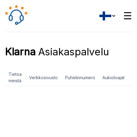
☰
Klarna
Asiakaspalvelu
Tietoa
So
Verkkosivusto
Puhelinnumero
Aukioloajat
meistä
ve