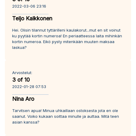
2022-03-06 23:16
Teijo Kaikkonen
Hei. Olisin tilannut tyttärilleni kaulakorut...mut en sit voinut
ku pyytää kortin numeroa! En periaatteessa laita mihinkän
kortin numeroa. Eikö pysty mitenkään muuten maksaa
laskua?
Arvostelut:
3 of 10
2022-01-28 07:53
Nina Aro
Tarvitsen apua! Minua uhkaillaan ostoksesta jota en ole
saanut. Voiko kukaan soittaa minulle ja auttaa. Mitä teen
asian kanssa?