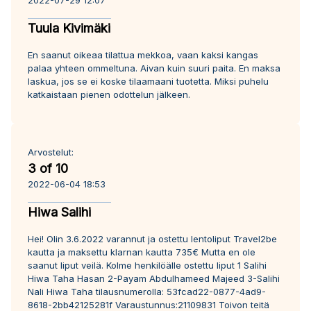
2022-07-29 12:07
Tuula Kivimäki
En saanut oikeaa tilattua mekkoa, vaan kaksi kangas
palaa yhteen ommeltuna. Aivan kuin suuri paita. En maksa
laskua, jos se ei koske tilaamaani tuotetta. Miksi puhelu
katkaistaan pienen odottelun jälkeen.
Arvostelut:
3 of 10
2022-06-04 18:53
Hiwa Salihi
Hei! Olin 3.6.2022 varannut ja ostettu lentoliput Travel2be
kautta ja maksettu klarnan kautta 735€ Mutta en ole
saanut liput veilä. Kolme henkilöälle ostettu liput 1 Salihi
Hiwa Taha Hasan 2-Payam Abdulhameed Majeed 3-Salihi
Nali Hiwa Taha tilausnumerolla: 53fcad22-0877-4ad9-
8618-2bb42125281f Varaustunnus:21109831 Toivon teitä