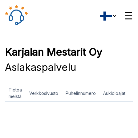
☰
Karjalan Mestarit Oy
Asiakaspalvelu
Tietoa
So
Verkkosivusto
Puhelinnumero
Aukioloajat
meistä
ve