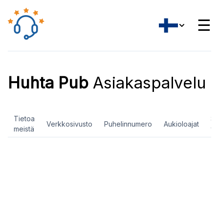
☰
Huhta Pub
Asiakaspalvelu
Tietoa
So
Verkkosivusto
Puhelinnumero
Aukioloajat
meistä
ve