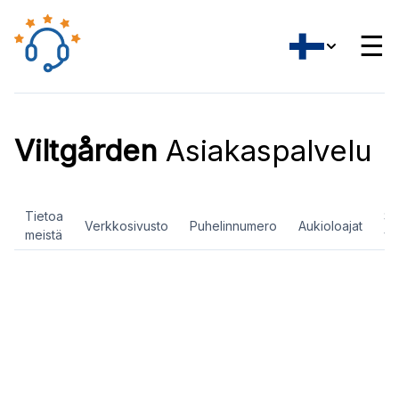
☰
Viltgården
Asiakaspalvelu
Tietoa
So
Verkkosivusto
Puhelinnumero
Aukioloajat
meistä
ve