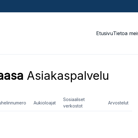
Etusivu
Tietoa mei
aasa
Asiakaspalvelu
Sosiaaliset
uhelinnumero
Aukioloajat
Arvostelut
verkostot