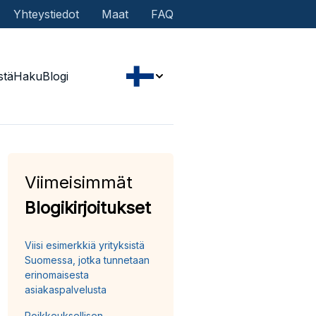
Yhteystiedot
Maat
FAQ
stä
Haku
Blogi
Viimeisimmät
Blogikirjoitukset
Viisi esimerkkiä yrityksistä
Suomessa, jotka tunnetaan
erinomaisesta
asiakaspalvelusta
Poikkeuksellisen