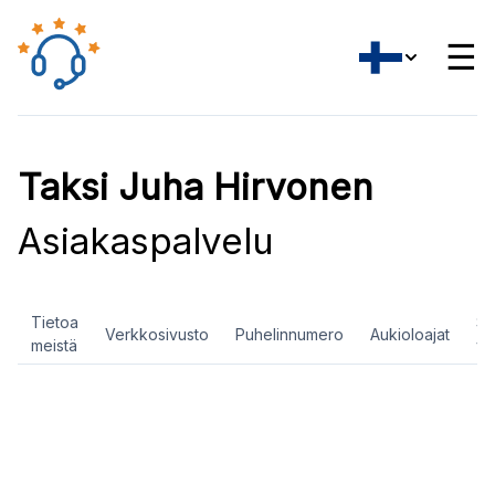
☰
Taksi Juha Hirvonen
Asiakaspalvelu
Tietoa
So
Verkkosivusto
Puhelinnumero
Aukioloajat
meistä
ve