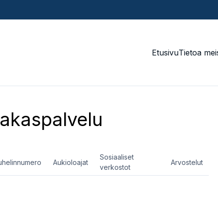
Etusivu
Tietoa mei
akaspalvelu
Sosiaaliset
uhelinnumero
Aukioloajat
Arvostelut
verkostot