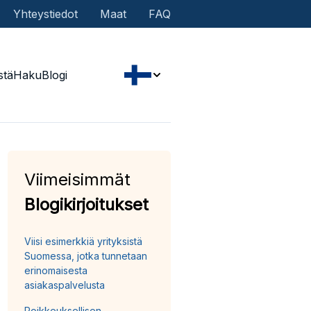
Yhteystiedot
Maat
FAQ
stä
Haku
Blogi
Viimeisimmät
Blogikirjoitukset
Viisi esimerkkiä yrityksistä
Suomessa, jotka tunnetaan
erinomaisesta
asiakaspalvelusta
Poikkeuksellisen