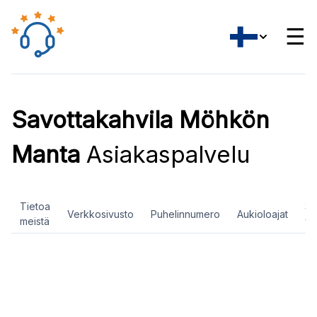
☰
Savottakahvila Möhkön
Manta
Asiakaspalvelu
Tietoa
So
Verkkosivusto
Puhelinnumero
Aukioloajat
meistä
ve