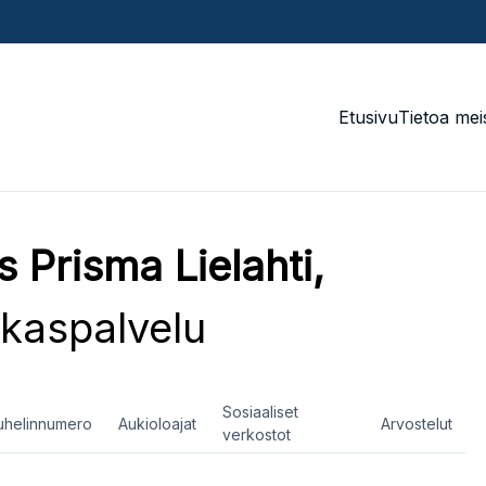
Etusivu
Tietoa mei
 Prisma Lielahti,
kaspalvelu
Sosiaaliset
uhelinnumero
Aukioloajat
Arvostelut
verkostot