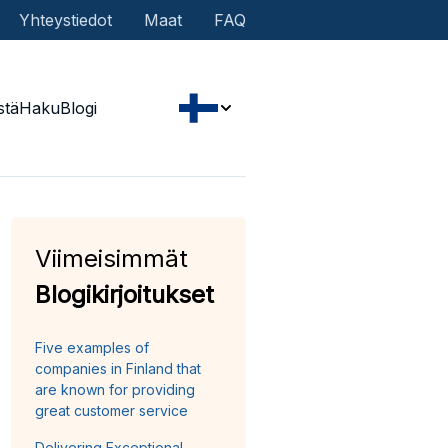
Yhteystiedot
Maat
FAQ
stä
Haku
Blogi
Viimeisimmät
Blogikirjoitukset
Five examples of
companies in Finland that
are known for providing
great customer service
Delivering Exceptional