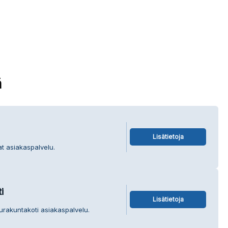
ä
Lisätietoja
at asiakaspalvelu.
i
Lisätietoja
urakuntakoti asiakaspalvelu.