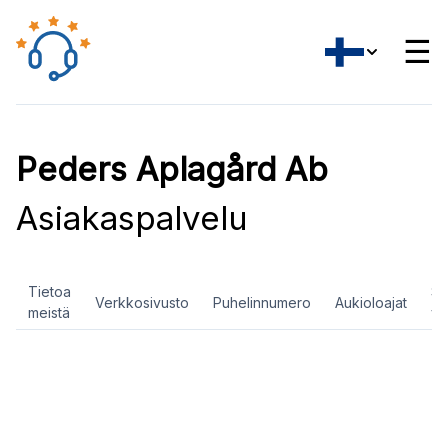
☰
Peders Aplagård Ab
Asiakaspalvelu
Tietoa
So
Verkkosivusto
Puhelinnumero
Aukioloajat
meistä
ve