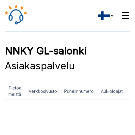
☰
NNKY GL-salonki
Asiakaspalvelu
Tietoa
So
Verkkosivusto
Puhelinnumero
Aukioloajat
meistä
ve