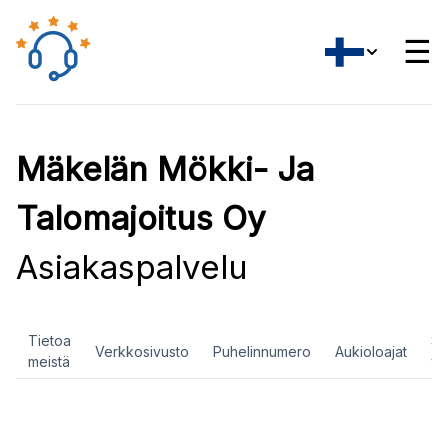
☰
Mäkelän Mökki- Ja
Talomajoitus Oy
Asiakaspalvelu
Tietoa
So
Verkkosivusto
Puhelinnumero
Aukioloajat
meistä
ve