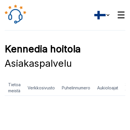
☰
Kennedia hoitola
Asiakaspalvelu
Tietoa
So
Verkkosivusto
Puhelinnumero
Aukioloajat
meistä
ve