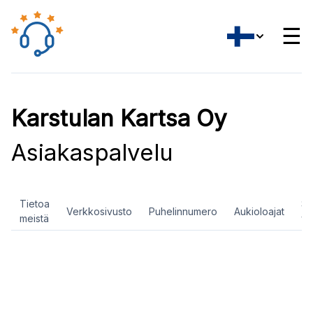
☰
Karstulan Kartsa Oy
Asiakaspalvelu
Tietoa
So
Verkkosivusto
Puhelinnumero
Aukioloajat
meistä
ve