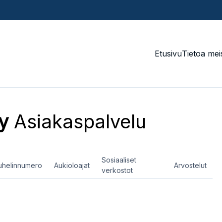
Etusivu
Tietoa mei
y
Asiakaspalvelu
Sosiaaliset
uhelinnumero
Aukioloajat
Arvostelut
verkostot