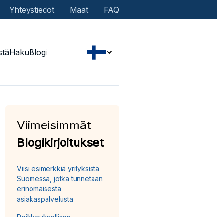
Yhteystiedot
Maat
FAQ
stä
Haku
Blogi
Viimeisimmät
Blogikirjoitukset
Viisi esimerkkiä yrityksistä
Suomessa, jotka tunnetaan
erinomaisesta
asiakaspalvelusta
Poikkeuksellisen