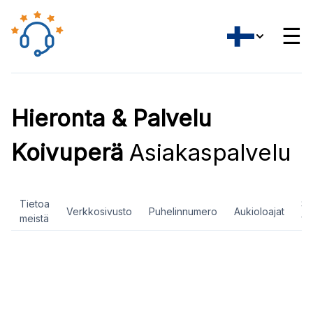
☰
Hieronta & Palvelu
Koivuperä
Asiakaspalvelu
Tietoa
So
Verkkosivusto
Puhelinnumero
Aukioloajat
meistä
ve