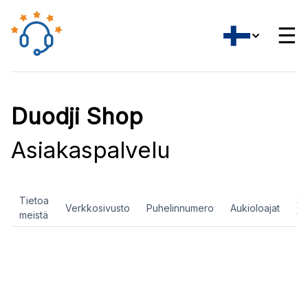
☰
Duodji Shop
Asiakaspalvelu
Tietoa
So
Verkkosivusto
Puhelinnumero
Aukioloajat
meistä
ve