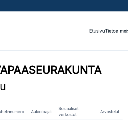
Etusivu
Tietoa mei
VAPAASEURAKUNTA
lu
Sosiaaliset
uhelinnumero
Aukioloajat
Arvostelut
verkostot