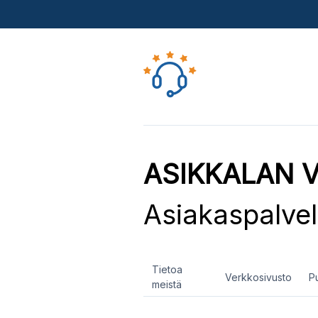
ASIKKALAN 
Asiakaspalve
Tietoa
Verkkosivusto
P
meistä