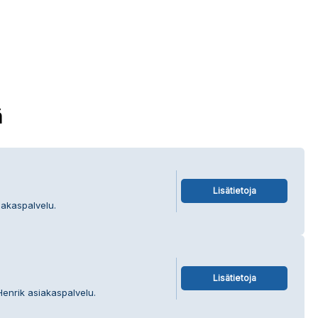
ä
Lisätietoja
iakaspalvelu.
Lisätietoja
Henrik asiakaspalvelu.