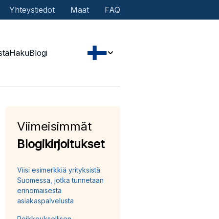
Yhteystiedot
Maat
FAQ
stä
Haku
Blogi
Viimeisimmät
Blogikirjoitukset
Viisi esimerkkiä yrityksistä
Suomessa, jotka tunnetaan
erinomaisesta
asiakaspalvelusta
Poikkeuksellisen