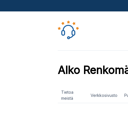
Alko Renkomä
Tietoa
Verkkosivusto
P
meistä