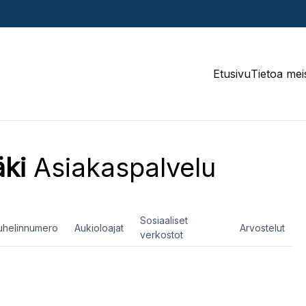
Etusivu
Tietoa mei
ki
Asiakaspalvelu
Sosiaaliset
uhelinnumero
Aukioloajat
Arvostelut
verkostot