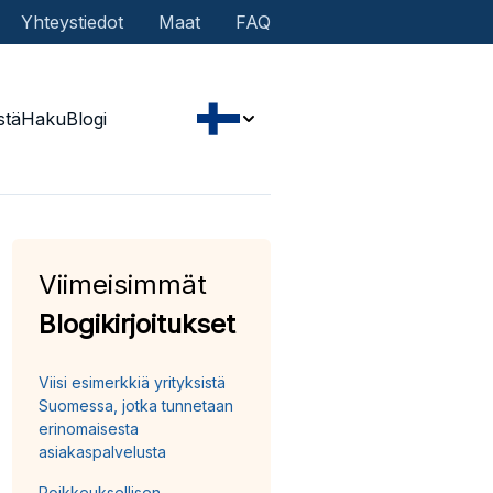
Yhteystiedot
Maat
FAQ
stä
Haku
Blogi
Viimeisimmät
Blogikirjoitukset
Viisi esimerkkiä yrityksistä
Suomessa, jotka tunnetaan
erinomaisesta
asiakaspalvelusta
Poikkeuksellisen